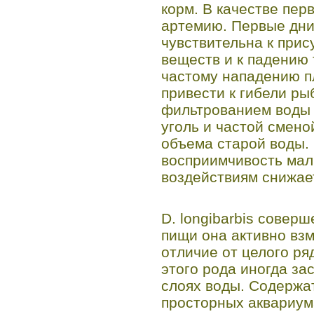
корм. В качестве пер
артемию. Первые дни
чувствительна к прис
веществ и к падению
частому нападению п
привести к гибели ры
фильтрованием воды 
уголь и частой смен
объема старой воды.
восприимчивость мал
воздействиям снижае
D. longibarbis совер
пищи она активно взм
отличие от целого ря
этого рода иногда за
слоях воды. Содержат
просторных аквариума