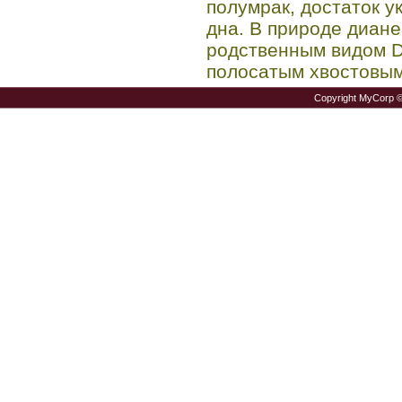
полумрак, достаток у
дна. В природе диане
родственным видом D.
полосатым хвостовым
Copyright MyCorp 