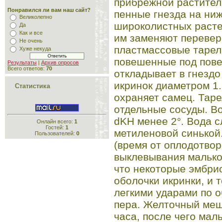
прибрежной растител
Понравился ли вам наш сайт?
пенные гнезда на ни
Великолепно
широколистных расте
Да
Как и все
им заменяют перевер
Не очень
пластмассовые тарел
Хуже некуда
повешенные под пове
Результаты
|
Архив опросов
Всего ответов:
70
откладывает в гнездо
икринок диаметром 1.
Статистика
охраняет самец. Таре
отдельные сосуды. Вод
dKH менее 2°. Вода с
Онлайн всего:
1
Гостей:
1
метиленовой синькой
Пользователей:
0
(время от оплодотвор
выклевывания мальков
что некоторые эмбри
оболочки икринки, и 
легкими ударами по о
пера. Желточный меш
часа, после чего мал