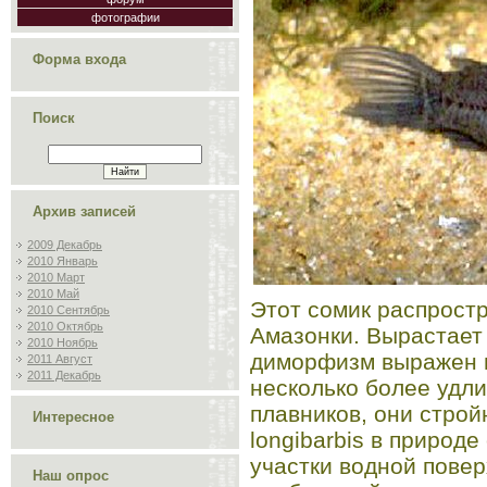
фотографии
Форма входа
Поиск
Архив записей
2009 Декабрь
2010 Январь
2010 Март
2010 Май
Этот сомик распрост
2010 Сентябрь
2010 Октябрь
Амазонки. Вырастает 
2010 Ноябрь
диморфизм выражен 
2011 Август
2011 Декабрь
несколько более удл
плавников, они строй
Интересное
longibarbis в природ
участки водной пове
Наш опрос