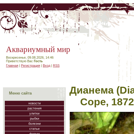
Аквариумный мир
Воскресенье, 09.08.2026, 14:46
Приветствую Вас
Гость
Главная
|
Регистрация
|
Вход
|
RSS
Дианема (Dia
Меню сайта
Соре, 1872
новости
растения
улитки
рыбки
болезни
статьи
форум