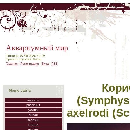
Аквариумный мир
Пятница, 07.08.2026, 01:07
Приветствую Вас
Гость
Главная
|
Регистрация
|
Вход
|
RSS
Кори
Меню сайта
(Symphyso
новости
растения
axelrodi (Sc
улитки
рыбки
болезни
статьи
форум