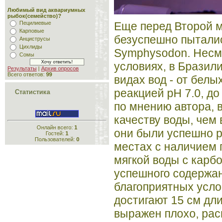
Любимый вид аквариумных
рыбок(семейство)?
Еще перед Второй 
Пецилиевые
Карповые
безуспешно пытали
Анциструсы
Цихлиды
Symphysodon. Несмо
Сомы
условиях, в Бразил
Результаты
|
Архив опросов
Всего ответов:
99
видах вод - от белы
реакцией рН 7.0, до
Статистика
по мнению автора, 
качеству воды, чем 
Онлайн всего:
1
они были успешно р
Гостей:
1
Пользователей:
0
местах с наличием
мягкой воды с карб
успешного содержан
благоприятных усло
достигают 15 см дл
выражен плохо, рас