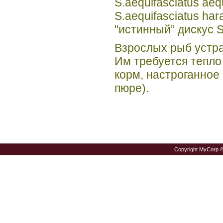
S.aequifasciatus aeq
S.aequifasciatus ha
"истинный” дискус S.
Взрослых рыб устра
Им требуется тепло
корм, настроганное
пюре).
Copyright MyCorp 