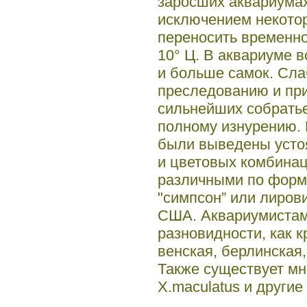
заросших аквариумах
исключением некотор
переносить временн
10° Ц. В аквариуме 
и больше самок. Сл
преследованию и пр
сильнейших собратье
полному изнурению. 
были выведены усто
и цветовых комбинац
различными по форм
"симпсон” или лиров
США. Аквариумистам
разновидности, как кр
венская, берлинская,
Также существует мн
X.maculatus и другие