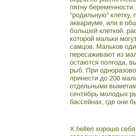
пятну беременности.
"родильную” клетку
аквариуме, или в об
большей клеткой, рас
которой мальки могу
самцов. Мальков оди
пересаживают из мал
остаются полгода, в
рыб. При одноразово
принести до 200 ма
отдельными выметами
сентябрь молодых р
бассейнах, где они б
X.helleri хорошо себ