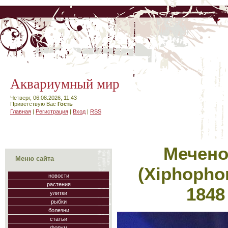
Аквариумный мир
Четверг, 06.08.2026, 11:43
Приветствую Вас
Гость
Главная
|
Регистрация
|
Вход
|
RSS
Мечено
Меню сайта
(Xiphophor
новости
растения
1848 
улитки
рыбки
болезни
статьи
форум