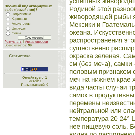
успешных живородящи
Любимый вид аквариумных
Родиной этой разноо
рыбок(семейство)?
Пецилиевые
живородящей рыбы я
Карповые
Мексики и Гватемалы
Анциструсы
Цихлиды
океана. Искусственн
Сомы
распространения это
Результаты
|
Архив опросов
Всего ответов:
99
существенно расшир
окраска зеленая. Са
Статистика
см (без меча), самки
половым признаком с
Онлайн всего:
1
меч на нижнем крае х
Гостей:
1
Пользователей:
0
вида часты случаи 
самок в продуктивны
перемены неизвестны
нейтральной или сл
температура 20-24° 
нее пищевую соль. 
видна по располнев