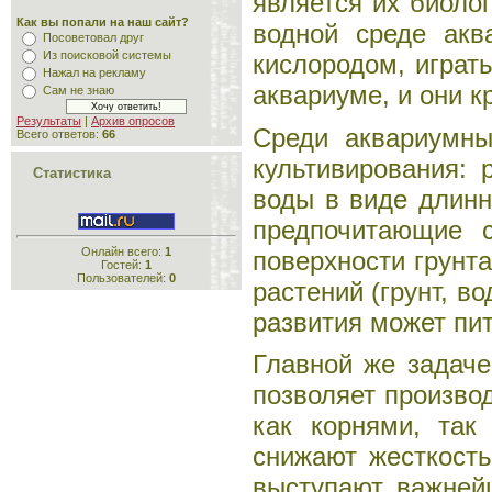
является их биоло
Как вы попали на наш сайт?
водной среде акв
Посоветовал друг
Из поисковой системы
кислородом, играт
Нажал на рекламу
аквариуме, и они к
Сам не знаю
Результаты
|
Архив опросов
Среди аквариумны
Всего ответов:
66
культивирования: 
Статистика
воды в виде длинн
предпочитающие с
Онлайн всего:
1
поверхности грунта
Гостей:
1
Пользователей:
0
растений (грунт, в
развития может пит
Главной же задаче
позволяет произво
как корнями, так
снижают жесткост
выступают важней