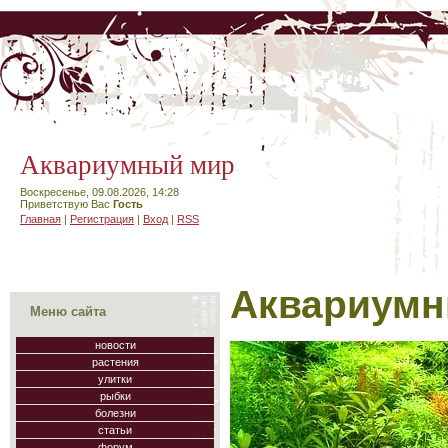
Аквариумный мир
Воскресенье, 09.08.2026, 14:28
Приветствую Вас
Гость
Главная
|
Регистрация
|
Вход
|
RSS
Аквариумн
Меню сайта
новости
растения
улитки
рыбки
болезни
статьи
форум