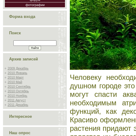
фотографии
Форма входа
Поиск
Архив записей
2009 Декабрь
2010 Январь
Человеку необхо
2010 Март
2010 Май
душном городе это
2010 Сентябрь
2010 Октябрь
могут спасти ак
2010 Ноябрь
2011 Август
необходимым атр
2011 Декабрь
функций, как дек
Интересное
Красиво оформленн
растения придают э
Наш опрос