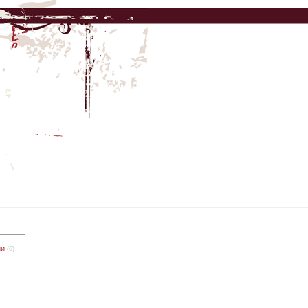
ии
(6)