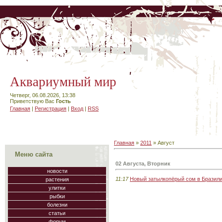
Аквариумный мир
Четверг, 06.08.2026, 13:38
Приветствую Вас
Гость
Главная
|
Регистрация
|
Вход
|
RSS
Главная
»
2011
»
Август
Меню сайта
02 Августа, Вторник
новости
11:17
Новый затылкопёрый сом в Бразил
растения
улитки
рыбки
болезни
статьи
форум