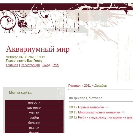
Аквариумный мир
Четверг, 06.08.2026, 19:19
Приветствую Вас
Гость
Главная
|
Регистрация
|
Вход
|
RSS
Главная
»
2011
»
Декабрь
Меню сайта
08 Декабря, Четверг
новости
20:19
Горный аквариум
растения
(4)
20:15
Многоквартирный аквариум
улитки
(0)
20:12
Рыбу - сладкоежку посадили на дие
рыбки
болезни
статьи
форум