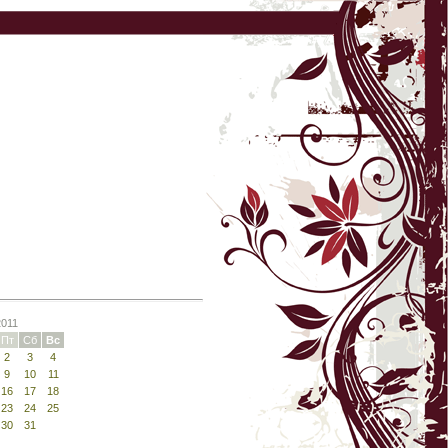
2011
Пт
Сб
Вс
2
3
4
9
10
11
16
17
18
23
24
25
30
31