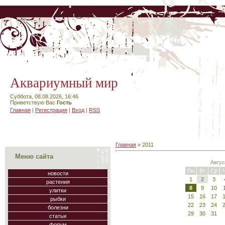
Аквариумный мир
Суббота, 08.08.2026, 16:46
Приветствую Вас
Гость
Главная
|
Регистрация
|
Вход
|
RSS
Главная
»
2011
Меню сайта
Авгус
Пн
Вт
Ср
новости
1
2
3
растения
8
9
10
улитки
15
16
17
рыбки
22
23
24
болезни
29
30
31
статьи
форум