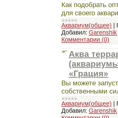
Как подобрать о
для своего аквар
Аквариум(общее)
|
Добавил:
Garenshik
Комментарии (0)
Аква терр
(аквариумы
«Грация»
Вы можете запус
собственными си
Аквариум(общее)
|
Добавил:
Garenshik
Комментарии (0)