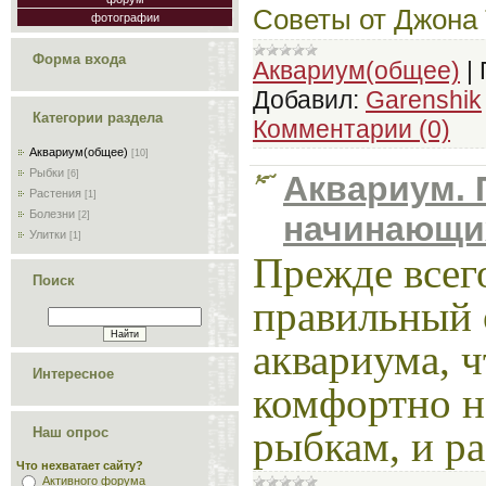
Советы от Джона
фотографии
Форма входа
Аквариум(общее)
|
Добавил:
Garenshik
Категории раздела
Комментарии (0)
Аквариум(общее)
[10]
Рыбки
[6]
Аквариум. 
Растения
[1]
Болезни
начинающи
[2]
Улитки
[1]
Прежде всег
Поиск
правильный
аквариума, 
Интересное
комфортно н
рыбкам, и р
Наш опрос
Что нехватает сайту?
Активного форума