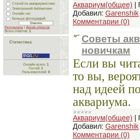
Аквариум(общее)
|
Статей по аквариумистике
Электронной библиотеки
Добавил:
Garenshik
Онлайн чат
Больше фотографий
Комментарии (0)
Результаты
|
Архив опросов
Всего ответов:
1
Советы ак
Статистика
новичкам
Если вы чита
Онлайн всего:
1
Гостей:
1
то вы, вероя
Пользователей:
0
над идеей п
аквариума.
Аквариум(общее)
|
Добавил:
Garenshik
Комментарии (0)