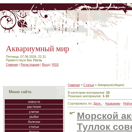
Аквариумный мир
Пятница, 07.08.2026, 22:31
Приветствую Вас
Гость
Главная
|
Регистрация
|
Вход
|
RSS
Главная
»
Статьи
» Аквариум(общее)
Меню сайта
В категории материалов
:
10
Показано материалов
:
1-10
новости
Сортировать по
:
Дате
·
Названию
·
Рейти
растения
улитки
Морской ак
рыбки
болезни
Туллок сов
статьи
форум