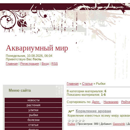
Аквариумный мир
Понедельник, 10.08.2026, 06:04
Приветствую Вас
Гость
Главная
|
Регистрация
|
Вход
|
RSS
Главная
»
Статьи
» Рыбки
Меню сайта
В категории материалов
:
6
Показано материалов
:
1-6
новости
Сортировать по
:
Дате
·
Названию
·
Рейти
растения
улитки
Кормление арован
рыбки
Кормление известных всему миру арова
болезни
Рыбки
|
Просмотров:
989
|
Добавил:
Garenshik
|
Д
статьи
форум