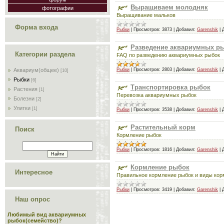
Выращиваем молодняк
фотографии
Выращивание мальков
Форма входа
Рыбки
|
Просмотров:
3873
|
Добавил:
Garenshik
|
Разведение аквариумных р
Категории раздела
FAQ по разведению аквариумных рыбок
Рыбки
|
Просмотров:
2803
|
Добавил:
Garenshik
|
Аквариум(общее)
[10]
Рыбки
[6]
Транспортировка рыбок
Растения
[1]
Перевозка аквариумных рыбок
Болезни
[2]
Улитки
[1]
Рыбки
|
Просмотров:
3538
|
Добавил:
Garenshik
|
Растительный корм
Поиск
Кормление рыбок
Рыбки
|
Просмотров:
1816
|
Добавил:
Garenshik
|
Кормление рыбок
Интересное
Правильное кормление рыбок и виды кор
Рыбки
|
Просмотров:
3419
|
Добавил:
Garenshik
|
Наш опрос
Любимый вид аквариумных
рыбок(семейство)?