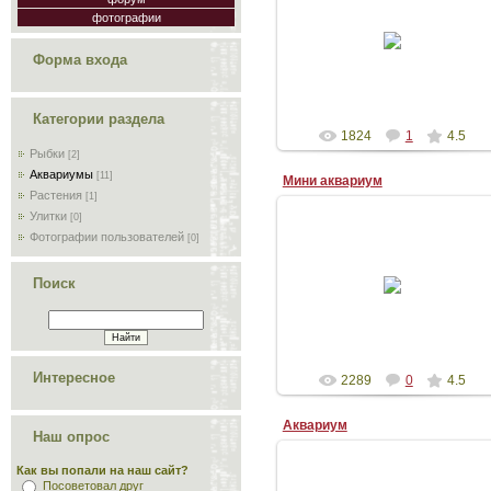
09.01.2010
фотографии
Примерная стоимость 500-600$
Форма входа
Garenshik
Категории раздела
1824
1
4.5
Рыбки
[2]
Аквариумы
[11]
Мини аквариум
Растения
[1]
Улитки
[0]
Фотографии пользователей
[0]
09.01.2010
Поиск
Garenshik
Интересное
2289
0
4.5
Аквариум
Наш опрос
Как вы попали на наш сайт?
Посоветовал друг