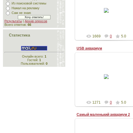
Из поисковой системы
09.01.2010
Нажал на рекламу
Сам не знаю
Garenshik
Результаты
|
Архив опросов
Всего ответов:
66
Статистика
1669
0
5.0
USB аквариум
Онлайн всего:
1
Гостей:
1
Пользователей:
0
09.01.2010
Сделано в Германии
Garenshik
1271
0
5.0
Самый маленький аквариум 2