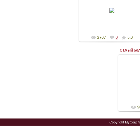
09.01.2010
Garenshik
2707
0
5.0
Самый бол
Берлин, 
9
Copyright MyCorp 