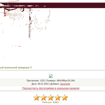
ый маленький аквариум 3
Просмотров
: 1331 |
Размеры
: 480x580px/24.2Kb
Дата
: 09.01.2010 |
Добавил
:
Garenshik
Просмотреть фотографию в реальном размере
Рейтинг
:
5.0
/
2