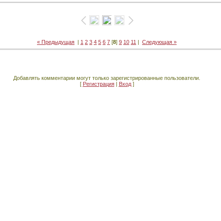
« Предыдущая
|
1
2
3
4
5
6
7
[
8
]
9
10
11
|
Следующая »
Добавлять комментарии могут только зарегистрированные пользователи.
[
Регистрация
|
Вход
]