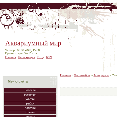
Аквариумный мир
Четверг, 06.08.2026, 15:08
Приветствую Вас
Гость
Главная
|
Регистрация
|
Вход
|
RSS
Главная
»
Фотоальбом
»
Аквариумы
» Сам
Меню сайта
новости
растения
улитки
рыбки
болезни
статьи
форум