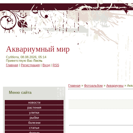
Аквариумный мир
Суббота, 08.08.2026, 05:14
Приветствую Вас
Гость
Главная
|
Регистрация
|
Вход
|
RSS
Главная
»
Фотоальбом
»
Аквариумы
» Акв
Меню сайта
новости
растения
улитки
рыбки
болезни
статьи
форум