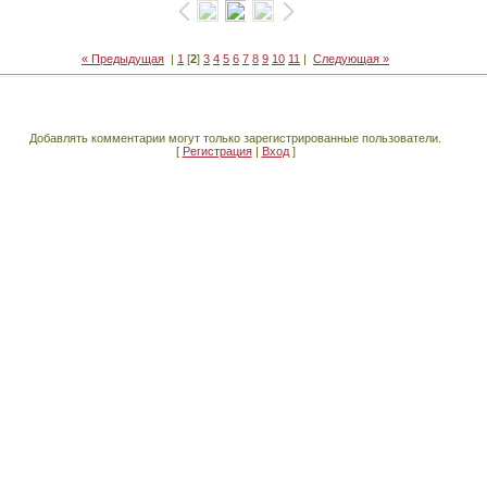
« Предыдущая
|
1
[
2
]
3
4
5
6
7
8
9
10
11
|
Следующая »
Добавлять комментарии могут только зарегистрированные пользователи.
[
Регистрация
|
Вход
]