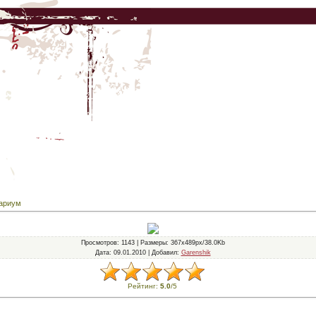
ариум
Просмотров
: 1143 |
Размеры
: 367x489px/38.0Kb
Дата
: 09.01.2010 |
Добавил
:
Garenshik
Рейтинг
:
5.0
/
5