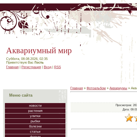
Аквариумный мир
Суббота, 08.08.2026, 02:35
Приветствую Вас
Гость
Главная
|
Регистрация
|
Вход
|
RSS
Главная
»
Фотоальбом
»
Аквариумы
» Акв
Меню сайта
Просмотров
: 26
новости
Дата
: 09.0
растения
улитки
рыбки
болезни
статьи
форум