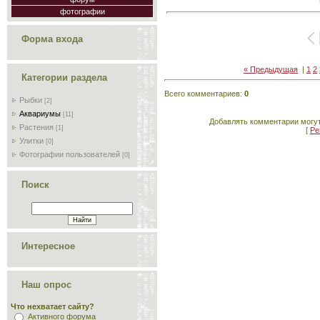
фотографии
Форма входа
« Предыдущая
|
1
2
Категории раздела
Всего комментариев
:
0
Рыбки
[2]
Аквариумы
[11]
Добавлять комментарии могут
Растения
[1]
[
Ре
Улитки
[0]
Фотографии пользователей
[0]
Поиск
Интересное
Наш опрос
Что нехватает сайту?
Активного форума