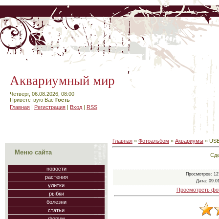
Аквариумный мир
Четверг, 06.08.2026, 08:00
Приветствую Вас
Гость
Главная
|
Регистрация
|
Вход
|
RSS
Главная
»
Фотоальбом
»
Аквариумы
» USB
Меню сайта
Сде
новости
Просмотров
: 12
растения
Дата
: 09.0
улитки
Просмотреть фо
рыбки
болезни
статьи
форум